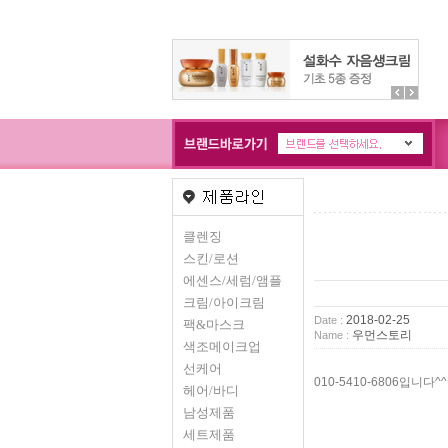
클렌징
스킨/로션
에센스/세럼/앰플
크림/아이크림
2018-02-25
Date :
팩&마스크
우먼스토리
Name :
색조메이크업
선케어
010-5410-6806입니다^^
헤어/바디
남성제품
세트제품