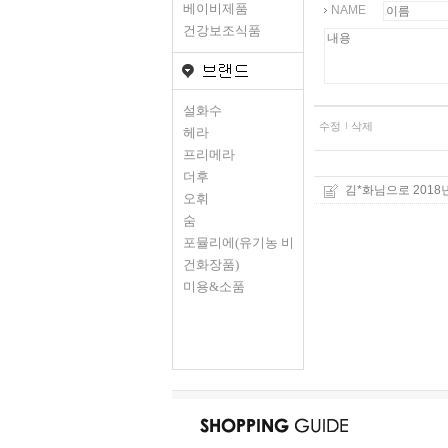
베이비제품
NAME
건강보조식품
설화수
수정
삭제
헤라
프리메라
더후
김*화님으로 2018
오휘
숨
포뮬리에(유기농 비
건화장품)
미용&소품