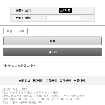
인증키 보기
인증키 입력
수정
삭제
목록
글쓰기
박나영으로 입금했습니다
상점정보
PC버젼
이용안내
고객센터
커뮤니티
상호명 : 우먼스토리
대표 : 이영희 | 개인정보 보호 책임자 : 이영희
사업자등록번호 :306-37-24658 | 통신판매업신고번호 : 일반과세자
전화 : 010-6700-3861, 070-7670-3860 | 팩스 : 02-6224-9924
주소 : 서울시 성북구 종암로 166